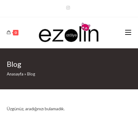
Arama
Sonuçları
Sidebar
0
Blog
Anasayfa
»
Blog
Üzgünüz, aradığınızı bulamadık.