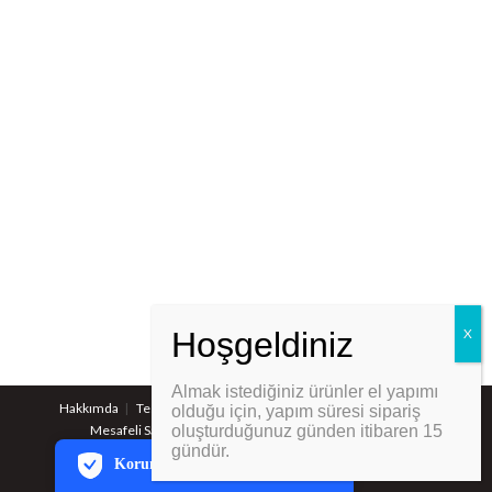
Almak istediğiniz ürünler el yapımı
PCI-DSS Ödeme Güvenliği
Hakkımda
Teslimat Bilgisi
Gizlilik Ve Güvenlik Politikaları
olduğu için, yapım süresi sipariş
Mesafeli Satış Sözleşmesi
oluşturduğunuz günden itibaren 15
İptal Ve Değişim Koşulları
7/24 Canlı Destek
gündür.
Korumalı Alışveriş
© Eray YILDIRIM
iyzico Korumalı Alışveriş