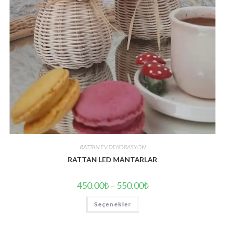
RATTAN EV DEKORASYON
RATTAN LED MANTARLAR
450.00
₺
–
550.00
₺
Bu
Seçenekler
ürünün
birden
fazla