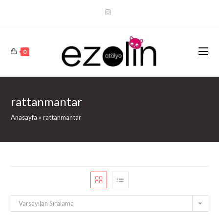
Arama
Sonuçları
Sidebar
0
rattanmantar
Anasayfa
»
rattanmantar
Varsayılan Sıralama