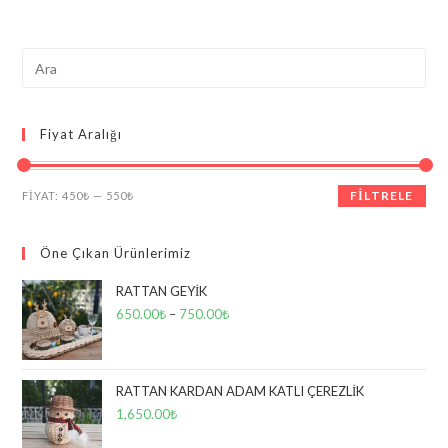
varyasyonu
var.
Seçenekler
ürün
sayfasından
Search
seçilebilir
this
website
Fiyat Aralığı
En
En
FILTRELE
FIYAT:
450₺
—
550₺
düşük
yüksek
fiyat
fiyat
Öne Çıkan Ürünlerimiz
RATTAN GEYİK
650.00
₺
–
750.00
₺
RATTAN KARDAN ADAM KATLI ÇEREZLİK
1,650.00
₺