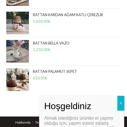
RATTAN KARDAN ADAM KATLI ÇEREZLİK
1,650.00
₺
RATTAN BELLA VAZO
1,250.00
₺
RATTAN PALAMUT SEPET
650.00
₺
Almak istediğiniz ürünler el yapımı
PCI-DSS Ödeme Güvenliği
Hakkımda
Teslimat Bilgisi
Gizlilik Ve Güvenlik Politikaları
olduğu için, yapım süresi sipariş