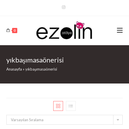
Arama
Sonuçları
Sidebar
0
yıkbaşımasaönerisi
Anasayfa
»
yıkbaşımasaönerisi
Varsayılan Sıralama