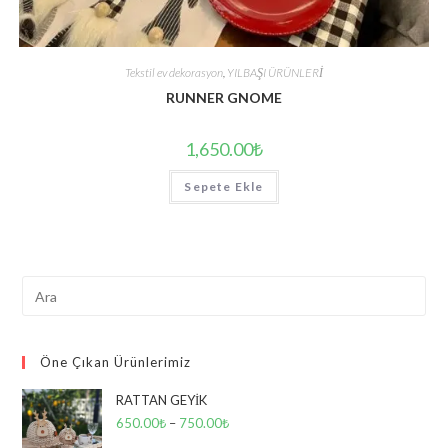
Tekstil ev dekorasyon
,
YILBAŞI ÜRÜNLERİ
RUNNER GNOME
1,650.00
₺
Sepete Ekle
Search
this
website
Öne Çıkan Ürünlerimiz
RATTAN GEYİK
650.00
₺
–
750.00
₺