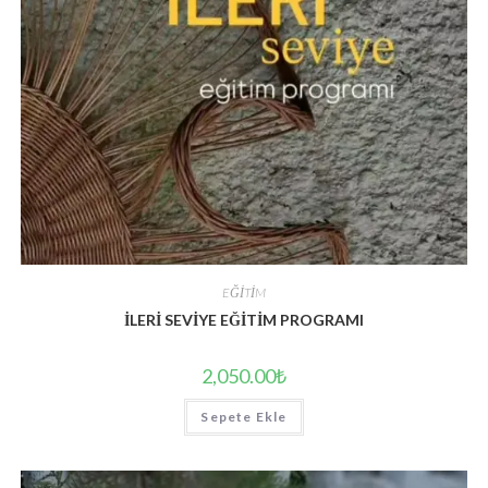
EĞİTİM
İLERİ SEVİYE EĞİTİM PROGRAMI
2,050.00
₺
Sepete Ekle