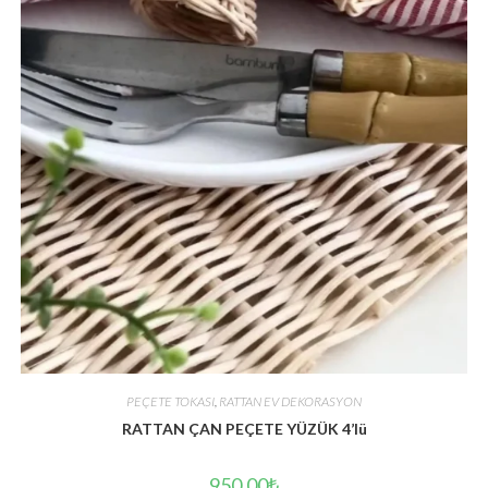
PEÇETE TOKASI
,
RATTAN EV DEKORASYON
RATTAN ÇAN PEÇETE YÜZÜK 4’lü
950.00
₺