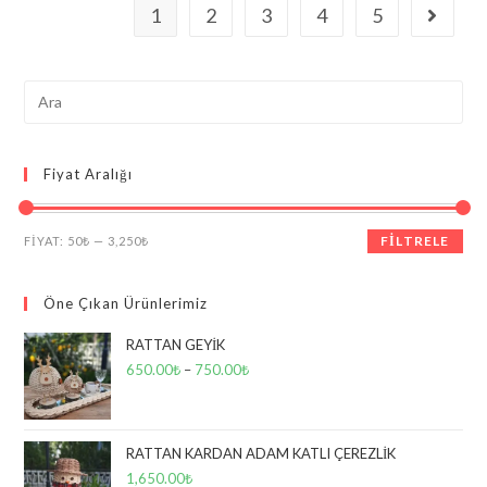
1
2
3
4
5
Search
this
website
Fiyat Aralığı
En
En
FILTRELE
FIYAT:
50₺
—
3,250₺
düşük
yüksek
fiyat
fiyat
Öne Çıkan Ürünlerimiz
RATTAN GEYİK
650.00
₺
–
750.00
₺
RATTAN KARDAN ADAM KATLI ÇEREZLİK
1,650.00
₺