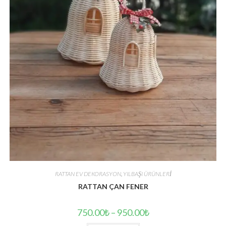
RATTAN EV DEKORASYON
,
YILBAŞI ÜRÜNLERİ
RATTAN ÇAN FENER
750.00
₺
–
950.00
₺
Bu