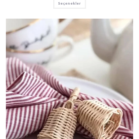
Seçenekler
ürünün
birden
fazla
varyasyonu
var.
Seçenekler
ürün
sayfasından
seçilebilir