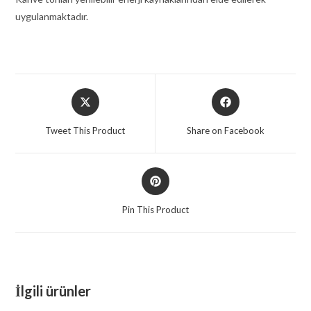
uygulanmaktadır.
Opens
Opens
in
in
a
a
Tweet This Product
Share on Facebook
new
new
window
window
Opens
in
a
Pin This Product
new
window
İlgili ürünler