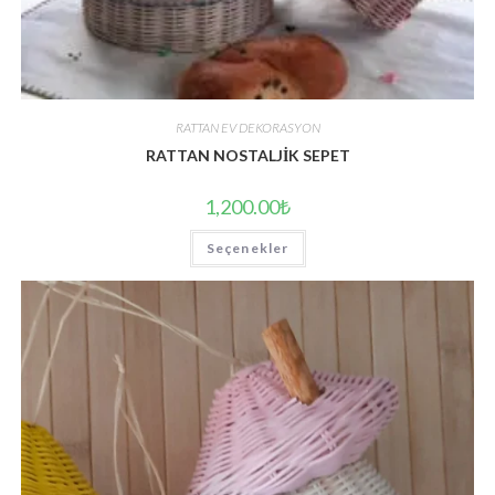
RATTAN EV DEKORASYON
RATTAN NOSTALJİK SEPET
1,200.00
₺
Bu
Seçenekler
ürünün
birden
fazla
varyasyonu
var.
Seçenekler
ürün
sayfasından
seçilebilir