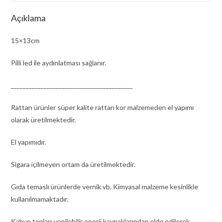
Açıklama
15×13cm
Pilli led ile aydınlatması sağlanır.
_________________________________________
Rattan ürünler süper kalite rattan kor malzemeden el yapımı
olarak üretilmektedir.
El yapımıdır.
Sigara içilmeyen ortam da üretilmektedir.
Gıda temaslı ürünlerde vernik vb. Kimyasal malzeme kesinlikle
kullanılmamaktadır.
Kahve tonları yenilebilir enerji kaynaklarından elde edilerek