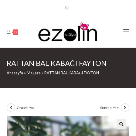
Arama
Sonuçları
Sidebar
0
RATTAN BAL KABAĞI FAYTON
Anasayfa
»
Mağaza
»
RATTAN BAL KABAĞI FAYTON
Önceki Yazı
Sonraki Yazı
🔍