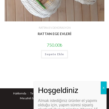
RATTAN EV DEKORASYON
RATTAN EGE EVLERİ
750.00
₺
Sepete Ekle
Hakkımda
Teslimat Bilgisi
Gizlilik Ve Güvenlik Politikaları
Mesafeli Satış Sözleşmesi
İptal Ve Değişim Koşulları
Almak istediğiniz ürünler el yapımı
PCI-DSS Ödeme Güvenliği
olduğu için, yapım süresi sipariş
© Eray YILDIRIM