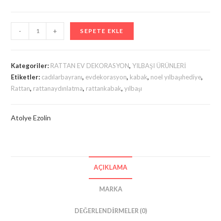
RATTAN
-
+
SEPETE EKLE
BAL
KABAĞI
FAYTON
Kategoriler:
RATTAN EV DEKORASYON
,
YILBAŞI ÜRÜNLERİ
adet
Etiketler:
cadılarbayranı
,
evdekorasyon
,
kabak
,
noel yılbaşıhediye
,
Rattan
,
rattanaydınlatma
,
rattankabak
,
yılbaşı
Atolye Ezolin
AÇIKLAMA
MARKA
DEĞERLENDIRMELER (0)