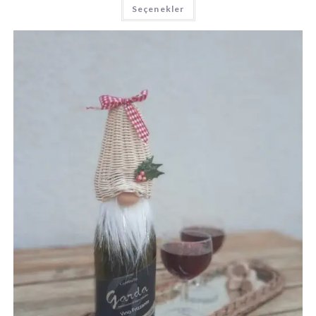
Bu
Seçenekler
ürünün
birden
fazla
varyasyonu
var.
Seçenekler
ürün
sayfasından
seçilebilir