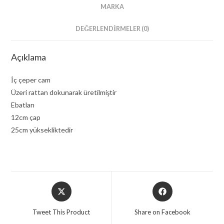
MARKA
DEĞERLENDIRMELER (0)
Açıklama
İç çeper cam
Üzeri rattan dokunarak üretilmiştir
Ebatları
12cm çap
25cm yüksekliktedir
Opens
Opens
in
in
a
a
Tweet This Product
Share on Facebook
new
new