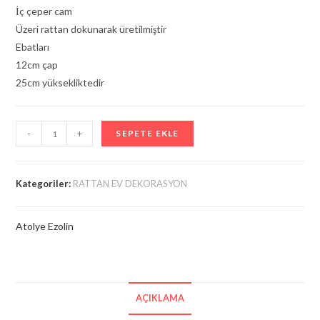
İç çeper cam
Üzeri rattan dokunarak üretilmiştir
Ebatları
12cm çap
25cm yüksekliktedir
RATTAN
-
+
SEPETE EKLE
BELLA
VAZO
adet
Kategoriler:
RATTAN EV DEKORASYON
Atolye Ezolin
AÇIKLAMA