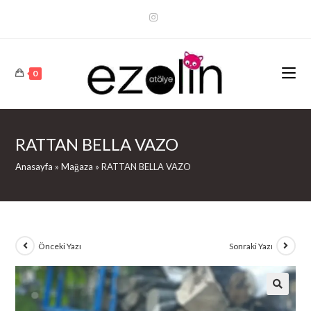
Arama
Sonuçları
Sidebar
0
RATTAN BELLA VAZO
Anasayfa
»
Mağaza
»
RATTAN BELLA VAZO
Önceki Yazı
Sonraki Yazı
🔍