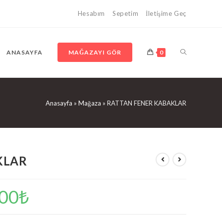
Hesabım
Sepetim
İletişime Geç
ANASAYFA
MAĞAZAYI GÖR
0
Anasayfa
»
Mağaza
»
RATTAN FENER KABAKLAR
KLAR
.00
₺