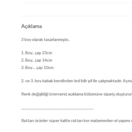
Açıklama
3 boy olarak tasarlanmıştır..
1. Boy.. çap 23cm
2. Boy.. çap 14cm
3. Boy… çap 10cm
2. ve 3. boy kabak kendinden led lidir pil ile çalışmaktadır. Aç
Renk değişikliği isterseniz açıklama bölümüne sipariş oluşturur
_________________________________________
Rattan ürünler süper kalite rattan kor malzemeden el yapımı o