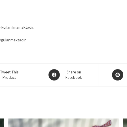
 kullanılmamaktadır.
uygulanmaktadır.
Opens
Opens
Tweet This
Share on
Product
Facebook
in
in
a
a
new
new
window
window