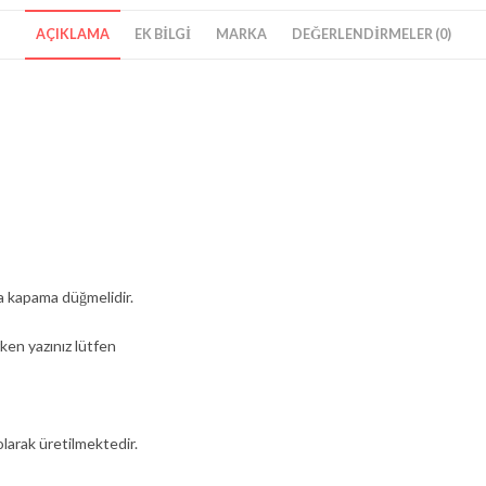
AÇIKLAMA
EK BILGI
MARKA
DEĞERLENDIRMELER (0)
ma kapama düğmelidir.
ken yazınız lütfen
larak üretilmektedir.