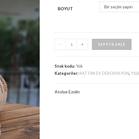
Bir seçim yapın
BOYUT
RATTAN
-
+
SEPETE EKLE
FENER
KABAKLAR
adet
Stok kodu:
Yok
Kategoriler:
RATTAN EV DEKORASYON
,
YIL
Atolye Ezolin