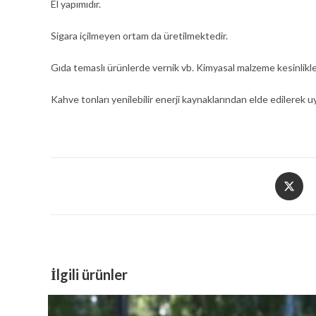
El yapımıdır.
Sigara içilmeyen ortam da üretilmektedir.
Gıda temaslı ürünlerde vernik vb. Kimyasal malzeme kesinlikle
Kahve tonları yenilebilir enerji kaynaklarından elde edilerek 
Opens
in
a
new
window
İlgili ürünler