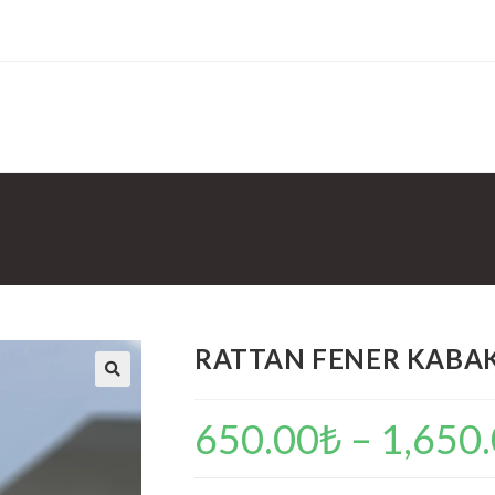
RATTAN FENER KABA
🔍
650.00
₺
–
1,650